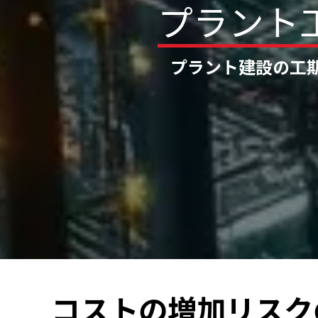
プ
ラ
ン
ト
プラント建設の工
コストの増加リスク