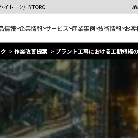
イトーク/HYTORC
納
品情報
企業情報
サービス
産業事例
技術情報
お客
ーク
>
作業改善提案
>
プラント工事における工期短縮