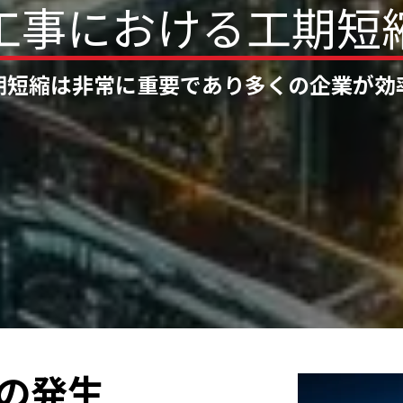
工
事
に
お
け
る
工
期
短
期短縮は非常に重要であり
多くの企業が効
の発生