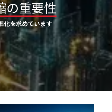
縮
の
重
要
性
率化を求めています