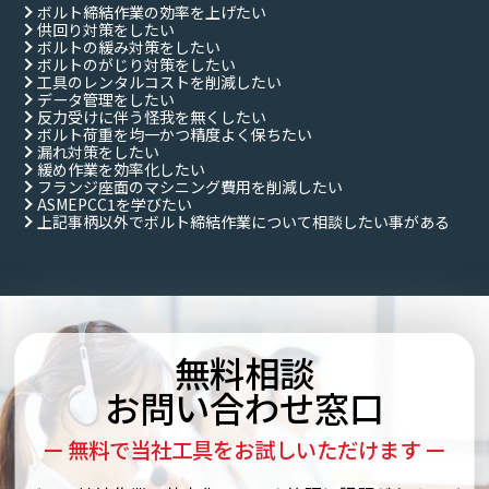
ボルト締結作業の効率を上げたい
供回り対策をしたい
ボルトの緩み対策をしたい
ボルトのがじり対策をしたい
工具のレンタルコストを削減したい
データ管理をしたい
反力受けに伴う怪我を無くしたい
ボルト荷重を均一かつ精度よく保ちたい
漏れ対策をしたい
緩め作業を効率化したい
フランジ座面のマシニング費用を削減したい
ASMEPCC1を学びたい
上記事柄以外でボルト締結作業について相談したい事がある
無料相談
お問い合わせ窓口
ー 無料で当社工具をお試しいただけます ー