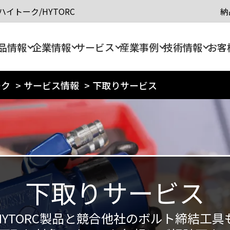
イトーク/HYTORC
納
品情報
企業情報
サービス
産業事例
技術情報
お客
ーク
>
サービス情報
>
下取りサービス
下取りサービス
HYTORC製品と競合他社のボルト締結工具