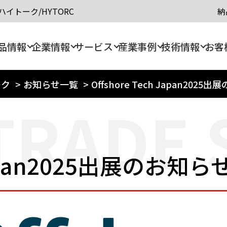
イトーク/HYTORC
納
品情報
企業情報
サービス
産業事例
技術情報
お客
ーク
>
お知らせ一覧
>
Offshore Tech Japan2025
TRADE
 Japan2025出展のお知ら