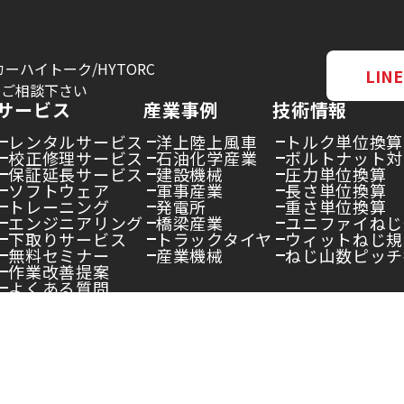
ーハイトーク/HYTORC
LI
にご相談下さい
サービス
産業事例
技術情報
レンタルサービス
洋上陸上風車
トルク単位換算
校正修理サービス
石油化学産業
ボルトナット対
保証延長サービス
建設機械
圧力単位換算
ソフトウェア
軍事産業
長さ単位換算
トレーニング
発電所
重さ単位換算
エンジニアリング
橋梁産業
ユニファイねじ
下取りサービス
トラックタイヤ
ウィットねじ規
無料セミナー
産業機械
ねじ山数ピッチ
作業改善提案
よくある質問
ライバシーポリシー
企業の社会的責任
〒143-0006
東