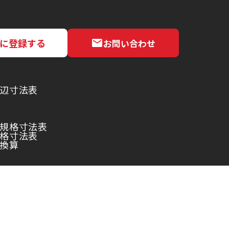
NEに登録する
お問い合わせ
辺寸法表
規格寸法表
格寸法表
換算
ハイトーク/HYTORC日本法人ユネックス合同会社
京都大田区平和島6-1-1
物流ビルB棟4階BE4-S(B)
©油圧トルクレンチメーカーハイトーク/HYTORC