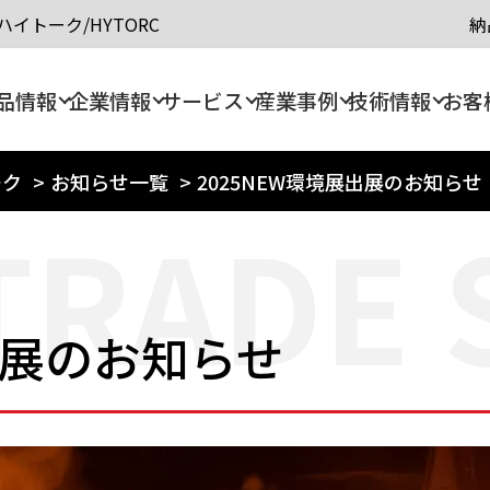
イトーク/HYTORC
納
品情報
企業情報
サービス
産業事例
技術情報
お客
ーク
>
お知らせ一覧
>
2025NEW環境展出展のお知らせ
TRADE
出展のお知らせ