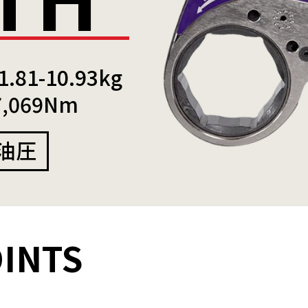
1-10.93kg
,069Nm
油圧
OINTS