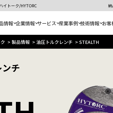
イトーク/HYTORC
納
品情報
企業情報
サービス
産業事例
技術情報
お客
ーク
>
製品情報
>
油圧トルクレンチ
>
STEALTH
レンチ
TH